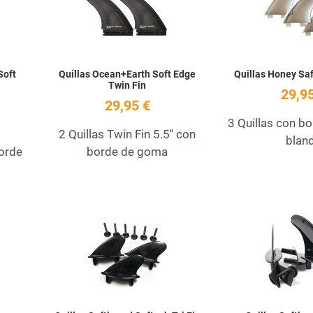
Quick View
Quick View
Soft
Quillas Ocean+Earth Soft Edge
Quillas Honey Saf
Twin Fin
29,95
29,95 €
3 Quillas con b
2 Quillas Twin Fin 5.5'' con
blan
borde
borde de goma
Add to Wishlist
Add to Wishlist
Quick View
Quick View