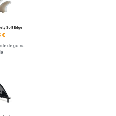
Quick View
ety Soft Edge
 €
orde de goma
da
Add to Wishlist
Quick View