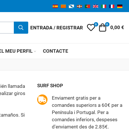
0
0
My Wishlist
Carret
ENTRADA / REGISTRAR
0,00 €
EL MEU PERFIL
CONTACTE
SURF SHOP
bién llamada
alizar giros
Enviament gratis per a
comandes superiors a 60€ per a
Península i Portugal. Per a
 tamaños. Si
comandes inferiors, despeses
d'enviament des de 2.85€.