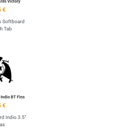
rds Victory
 €
s Softboard
h Tab
Add to Wishlist
Quick View
 Indio BT Fins
 €
d Indio 3.5''
as