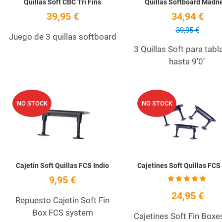
Quillas Soft CBC Tri Fins
Quillas Softboard Madn
39,95 €
34,94 €
39,95 €
Juego de 3 quillas softboard
3 Quillas Soft para tabl
hasta 9'0''
Add to Wishlist
NO STOCK
NO STOCK
Quick View
Cajetín Soft Quillas FCS Indio
Cajetines Soft Quillas FCS 
9,95 €
24,95 €
Repuesto Cajetín Soft Fin
Box FCS system
Cajetines Soft Fin Boxe