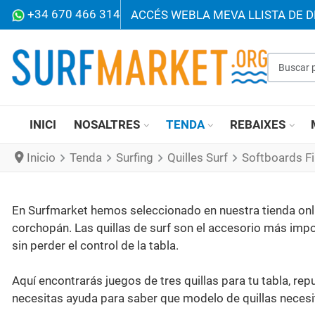
+34 670 466 314
ACCÉS WEB
LA MEVA LLISTA DE D
Buscar p
INICI
NOSALTRES
TENDA
REBAIXES
Inicio
Tenda
Surfing
Quilles Surf
Softboards F
En Surfmarket hemos seleccionado en nuestra tienda onlin
corchopán. Las quillas de surf son el accesorio más impor
sin perder el control de la tabla.
Aquí encontrarás juegos de tres quillas para tu tabla, rep
necesitas ayuda para saber que modelo de quillas necesi