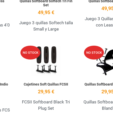
ess
Quillas Softboard Softech Tri Fin
Quillas Softboa
Set
49,95
49,95 €
Juego 3 Quilla
Juego 3 quillas Softech talla
as 4'0
con Leas
Small y Large
Add to Wishlist
Add to Wishlist
NO STOCK
NO STOCK
Quick View
Quick View
Indio
Cajetines Soft Quillas FCSII
Quillas Softboard
29,95 €
29,95
FCSII Softboard Black Tri
Quillas Softboar
Plug Set
Bland
s FCS