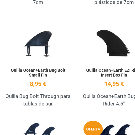
7cm
plásticos de 7cm
Add to Wishlist
Quick View
Quilla Ocean+Earth Bug Bolt
Quilla Ocean+Earth EZI R
Small Fin
Insert Box Fin
8,95 €
14,95 €
Quilla Bug Bolt Through para
Quilla Ocean+Earth Bu
tablas de sur
Rider 4.5''
Add to Wishlist
OFERTA