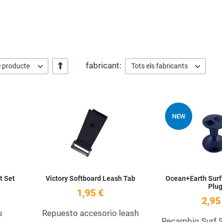
fabricant:
+/-
 producte
Tots els fabricants
Add to Wishlist
Add to Wishlist
NEW
Quick View
Quick View
t Set
Victory Softboard Leash Tab
Ocean+Earth Surf
Plu
1,95 €
2,95
s
Repuesto accesorio leash
Recambio Surf 