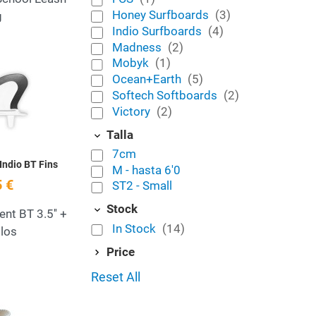
Honey Surfboards
(3)
g
Indio Surfboards
(4)
Madness
(2)
Mobyk
(1)
Add to Wishlist
Ocean+Earth
(5)
Quick View
Softech Softboards
(2)
Victory
(2)
Talla
7cm
Indio BT Fins
M - hasta 6'0
 €
ST2 - Small
Stock
nt BT 3.5'' +
In Stock
(14)
llos
Price
Reset All
Add to Wishlist