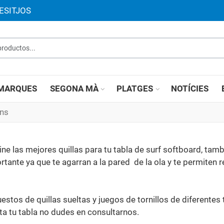
ESITJOS
roductos...
MARQUES
SEGONA MÀ
PLATGES
NOTÍCIES
ins
e las mejores quillas para tu tabla de surf softboard, tam
tante ya que te agarran a la pared de la ola y te permiten re
uestos de quillas sueltas y juegos de tornillos de diferentes
ta tu tabla no dudes en consultarnos.