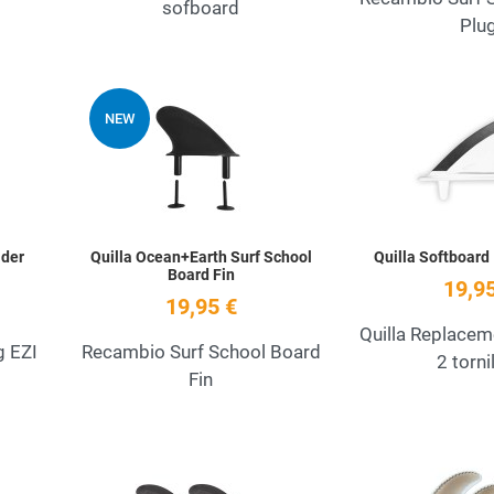
sofboard
Plu
Add to Wishlist
Add to Wishlist
NEW
Quick View
Quick View
ider
Quilla Ocean+Earth Surf School
Quilla Softboard 
Board Fin
19,95
19,95 €
Quilla Replaceme
g EZI
Recambio Surf School Board
2 torni
Fin
Add to Wishlist
Add to Wishlist