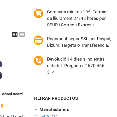
Comanda mínima 19€. Termini
de lliurament 24/48 hores per
SEUR i Correos Express.
Grid
List
Pagament segur SSL per Paypal,
Bizum, Targeta o Transferència.
Add to Wishlist
Devolució 14 dies si no estàs
satisfet. Preguntes? 670 466
Quick View
314
 School Board
FILTRAR PRODUCTOS
g
 €
Manufacturers
School Leash
FCS
(1)