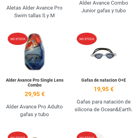
Alder Avance Combo
Aletas Alder Avance Pro
Junior gafas y tubo
Swim tallas S y M
Add to Wishlist
A
NO STOCK
NO STOCK
Quick View
Q
Alder Avance Pro Single Lens
Gafas de natacion O+E
Combo
19,95 €
29,95 €
Gafas para natación de
Alder Avance Pro Adulto
silicona de Ocean&Earth.
gafas y tubo
Add to Wishlist
A
NO STOCK
NO STOCK