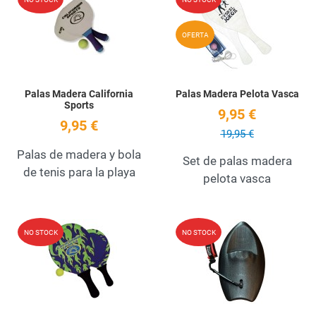
Quick View
Q
OFERTA
Palas Madera California
Palas Madera Pelota Vasca
Sports
9,95 €
9,95 €
19,95 €
Palas de madera y bola
Set de palas madera
de tenis para la playa
pelota vasca
Add to Wishlist
A
NO STOCK
NO STOCK
Quick View
Q