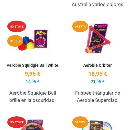
Australia varios colores
Add to Wishlist
A
NO STOCK
OFERTA
Quick View
Q
OFERTA
Aerobie Squidgie Ball White
Aerobie Orbiter
9,95 €
18,95 €
14,95 €
21,95 €
Aerobie Squidgie Ball
Frisbee triángular de
brilla en la oscuridad.
Aerobie Superdisc.
Add to Wishlist
A
NO STOCK
OFERTA