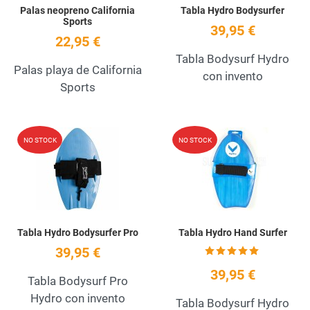
Palas neopreno California
Tabla Hydro Bodysurfer
Sports
39,95 €
22,95 €
Tabla Bodysurf Hydro
Palas playa de California
con invento
Sports
Add to Wishlist
A
NO STOCK
NO STOCK
Quick View
Q
Tabla Hydro Bodysurfer Pro
Tabla Hydro Hand Surfer
39,95 €
39,95 €
Tabla Bodysurf Pro
Hydro con invento
Tabla Bodysurf Hydro