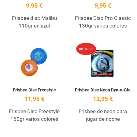
9,95 €
9,95 €
Frisbee disc Malibu
Frisbee Disc Pro Classic
110gr en azul
130gr varios colores
Add to Wishlist
A
NO STOCK
Quick View
Q
Frisbee Disc Freestyle
Frisbee Disc Neon Dyn-o-Glo
11,95 €
12,95 €
Frisbee Disc Freestyle
Frisbee de neon para
160gr varios colores
jugar de noche