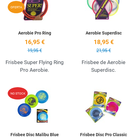
Quick View
Q
OFERTA
Aerobie Pro Ring
Aerobie Superdisc
16,95 €
18,95 €
19,95 €
21,95 €
Frisbee Super Flying Ring
Frisbee de Aerobie
Pro Aerobie.
Superdisc.
Add to Wishlist
A
NO STOCK
Quick View
Q
Frisbee Disc Malibu Blue
Frisbee Disc Pro Classic