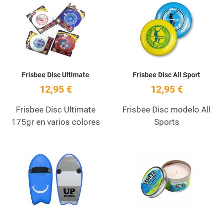
Add to Wishlist
A
Quick View
Q
Frisbee Disc Ultimate
Frisbee Disc All Sport
12,95 €
12,95 €
Frisbee Disc Ultimate
Frisbee Disc modelo All
175gr en varios colores
Sports
Add to Wishlist
A
Quick View
Q