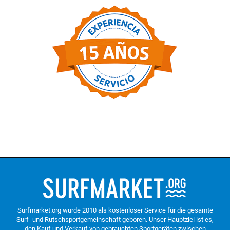
Surfmarket.org wurde 2010 als kostenloser Service für die gesamte
Surf- und Rutschsportgemeinschaft geboren. Unser Hauptziel ist es,
den Kauf und Verkauf von gebrauchten Sportgeräten zwischen