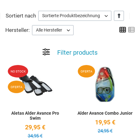
Sortiert nach
+/-
Sortierte Produktbezeichnung
Grid
Li
Hersteller:
Alle Hersteller
Filter products
Add to Wishlist
A
NO STOCK
OFERTA
Quick View
Q
OFERTA
Aletas Alder Avance Pro
Alder Avance Combo Junior
Swim
19,95 €
29,95 €
24,95 €
34,95 €