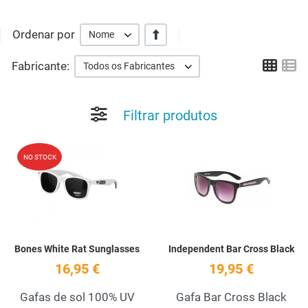
Ordenar por
+/-
Nome
Grid
Li
Fabricante:
Todos os Fabricantes
Filtrar produtos
Add to Wishlist
A
NO STOCK
Quick View
Q
Bones White Rat Sunglasses
Independent Bar Cross Black
16,95 €
19,95 €
Gafas de sol 100% UV
Gafa Bar Cross Black