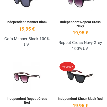
Independent Manner Black
Independent Repeat Cross
Navy
19,95 €
19,95 €
Gafa Manner Black 100%
Repeat Cross Navy Grey
UV.
100% UV.
Add to Wishlist
A
NO STOCK
Quick View
Q
Independent Repeat Cross
Independent Shear Black Red
Red
19,95 €