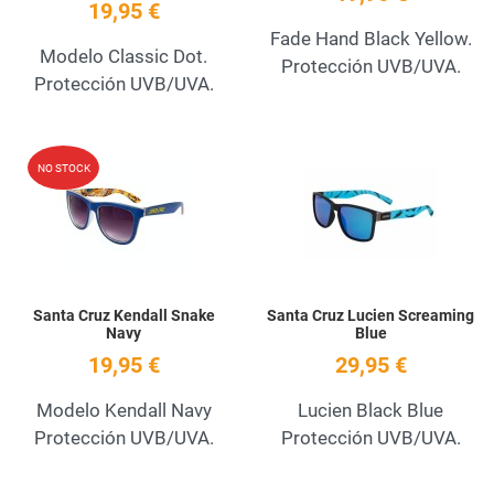
19,95 €
Fade Hand Black Yellow.
Modelo Classic Dot.
Protección UVB/UVA.
Protección UVB/UVA.
Add to Wishlist
A
NO STOCK
Quick View
Q
Santa Cruz Kendall Snake
Santa Cruz Lucien Screaming
Navy
Blue
19,95 €
29,95 €
Modelo Kendall Navy
Lucien Black Blue
Protección UVB/UVA.
Protección UVB/UVA.