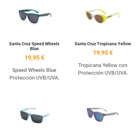
Add to Wishlist
A
Quick View
Q
Santa Cruz Speed Wheels
Santa Cruz Tropicana Yellow
Blue
19,95 €
19,95 €
Tropicana Yellow con
Speed Wheels Blue
Protección UVB/UVA.
Protección UVB/UVA.
Add to Wishlist
A
Quick View
Q