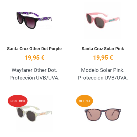
Add to Wishlist
A
Quick View
Q
Santa Cruz Other Dot Purple
Santa Cruz Solar Pink
19,95 €
19,95 €
Wayfarer Other Dot.
Modelo Solar Pink.
Protección UVB/UVA.
Protección UVB/UVA.
Add to Wishlist
A
NO STOCK
OFERTA
Quick View
Q