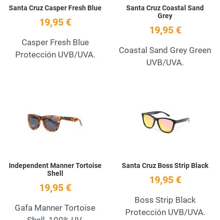
Santa Cruz Casper Fresh Blue
Santa Cruz Coastal Sand
Grey
19,95 €
19,95 €
Casper Fresh Blue
Coastal Sand Grey Green
Protección UVB/UVA.
UVB/UVA.
Add to Wishlist
A
Quick View
Q
Independent Manner Tortoise
Santa Cruz Boss Strip Black
Shell
19,95 €
19,95 €
Boss Strip Black
Gafa Manner Tortoise
Protección UVB/UVA.
Shell. 100% UV.