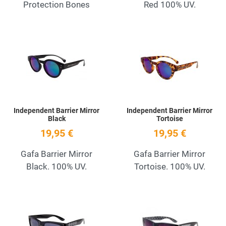
Protection Bones
Red 100% UV.
Add to Wishlist
A
Quick View
Q
Independent Barrier Mirror
Independent Barrier Mirror
Black
Tortoise
19,95 €
19,95 €
Gafa Barrier Mirror
Gafa Barrier Mirror
Black. 100% UV.
Tortoise. 100% UV.
Add to Wishlist
A
Quick View
Q