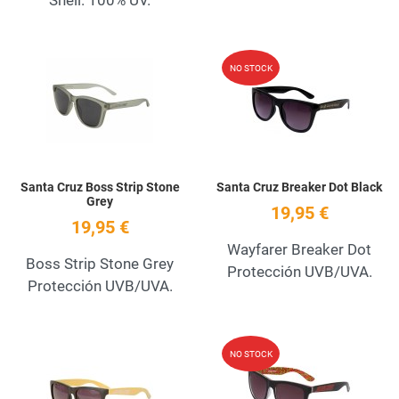
Add to Wishlist
A
NO STOCK
Quick View
Q
Santa Cruz Boss Strip Stone
Santa Cruz Breaker Dot Black
Grey
19,95 €
19,95 €
Wayfarer Breaker Dot
Boss Strip Stone Grey
Protección UVB/UVA.
Protección UVB/UVA.
Add to Wishlist
A
NO STOCK
Quick View
Q