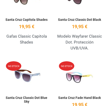
Santa Cruz Capitola Shades
Santa Cruz Classic Dot Black
19,95 €
19,95 €
Gafas Classic Capitola
Modelo Wayfarer Classic
Shades
Dot. Protección
UVB/UVA.
Add to Wishlist
A
NO STOCK
NO STOCK
Quick View
Q
Santa Cruz Classic Dot Blue
Santa Cruz Fade Hand Black
Sky
19,95 €