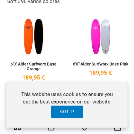
Soft 39L varios colores
Add to Wishlist
A
Quick View
Q
6'0'' Alder Surfworx Base
6'0'' Alder Surfworx Base Pink
Orange
189,95 €
189,95 €
Alder 6'0'' Base + quillas
Alder 6'0'' Base + quillas
con 47 Litros
This website uses cookies to ensure you
con 47 Litros
get the best experience on our website.
GOT IT!
Add to Wishlist
A
OFERTA
OFERTA
0
0
My Wishlist
Carri
Quick View
Q