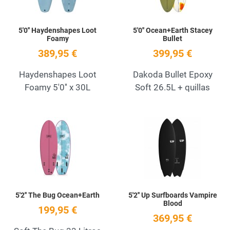
5'0'' Haydenshapes Loot
5'0'' Ocean+Earth Stacey
Foamy
Bullet
389,95 €
399,95 €
Haydenshapes Loot
Dakoda Bullet Epoxy
Foamy 5'0'' x 30L
Soft 26.5L + quillas
Add to Wishlist
A
Quick View
Q
5'2'' The Bug Ocean+Earth
5'2'' Up Surfboards Vampire
Blood
199,95 €
369,95 €