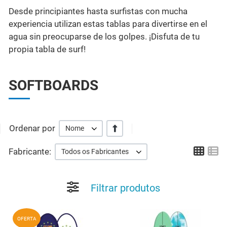
Desde principiantes hasta surfistas con mucha
experiencia utilizan estas tablas para divertirse en el
agua sin preocuparse de los golpes. ¡Disfuta de tu
propia tabla de surf!
SOFTBOARDS
Ordenar por
+/-
Nome
Grid
Li
Fabricante:
Todos os Fabricantes
Filtrar produtos
Add to Wishlist
A
OFERTA