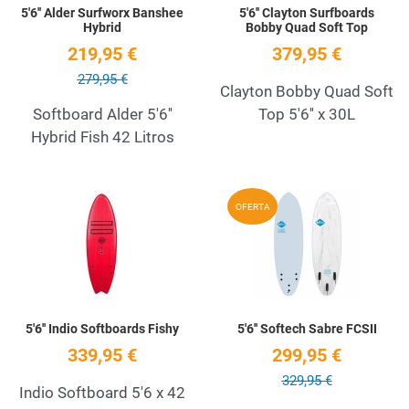
5'6'' Alder Surfworx Banshee
5'6'' Clayton Surfboards
Hybrid
Bobby Quad Soft Top
219,95 €
379,95 €
279,95 €
Clayton Bobby Quad Soft
Softboard Alder 5'6''
Top 5'6'' x 30L
Hybrid Fish 42 Litros
Add to Wishlist
A
OFERTA
Quick View
Q
5'6'' Indio Softboards Fishy
5'6'' Softech Sabre FCSII
339,95 €
299,95 €
329,95 €
Indio Softboard 5'6 x 42