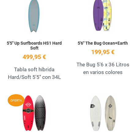
Quick View
Q
5'5'' Up Surfboards HS1 Hard
5'6'' The Bug Ocean+Earth
Soft
199,95 €
499,95 €
The Bug 5'6 x 36 Litros
Tabla soft híbrida
en varios colores
Hard/Soft 5'5'' con 34L
Add to Wishlist
A
OFERTA
Quick View
Q