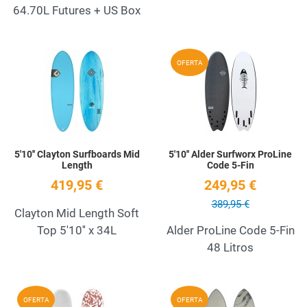
64.70L Futures + US Box
Add to Wishlist
A
OFERTA
Quick View
Q
5'10'' Clayton Surfboards Mid
5'10'' Alder Surfworx ProLine
Length
Code 5-Fin
419,95 €
249,95 €
389,95 €
Clayton Mid Length Soft
Top 5'10'' x 34L
Alder ProLine Code 5-Fin
48 Litros
Add to Wishlist
A
OFERTA
OFERTA