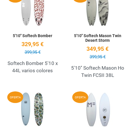
Quick View
Q
5'10'' Softech Bomber
5'10'' Softech Mason Twin
Desert Storm
329,95 €
349,95 €
399,95 €
399,95 €
Softech Bomber 5'10 x
5'10'' Softech Mason Ho
44L varios colores
Twin FCSII 38L
Add to Wishlist
A
OFERTA
OFERTA
Quick View
Q