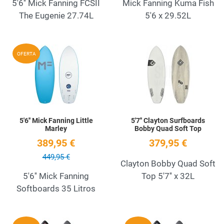
5'6'' Mick Fanning FCSII
Mick Fanning Kuma Fish
The Eugenie 27.74L
5'6 x 29.52L
Add to Wishlist
A
OFERTA
Quick View
Q
5'6'' Mick Fanning Little
5'7'' Clayton Surfboards
Marley
Bobby Quad Soft Top
389,95 €
379,95 €
449,95 €
Clayton Bobby Quad Soft
5'6'' Mick Fanning
Top 5'7'' x 32L
Softboards 35 Litros
Add to Wishlist
A