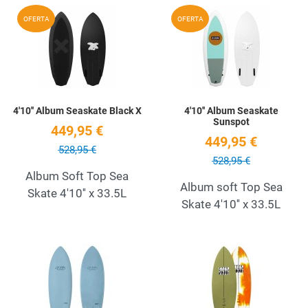
Add to Wishlist
A
OFERTA
OFERTA
Quick View
Q
4'10'' Album Seaskate Black X
4'10'' Album Seaskate
Sunspot
449,95 €
449,95 €
528,95 €
528,95 €
Album Soft Top Sea
Album soft Top Sea
Skate 4'10'' x 33.5L
Skate 4'10'' x 33.5L
Add to Wishlist
A
Quick View
Q