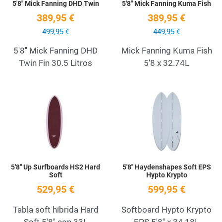
5'8'' Mick Fanning DHD Twin
5'8'' Mick Fanning Kuma Fish
389,95 €
389,95 €
499,95 €
449,95 €
5'8'' Mick Fanning DHD
Mick Fanning Kuma Fish
Twin Fin 30.5 Litros
5'8 x 32.74L
Add to Wishlist
A
Quick View
Q
5'8'' Up Surfboards HS2 Hard
5'8'' Haydenshapes Soft EPS
Soft
Hypto Krypto
529,95 €
599,95 €
Tabla soft híbrida Hard
Softboard Hypto Krypto
Soft 5'8'' con 33L
EPS 5'8'' x 34.18L