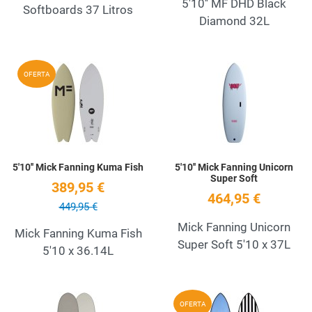
5'10'' MF DHD Black
Softboards 37 Litros
Diamond 32L
Add to Wishlist
A
OFERTA
Quick View
Q
5'10'' Mick Fanning Kuma Fish
5'10'' Mick Fanning Unicorn
Super Soft
389,95 €
464,95 €
449,95 €
Mick Fanning Unicorn
Mick Fanning Kuma Fish
Super Soft 5'10 x 37L
5'10 x 36.14L
Add to Wishlist
A
OFERTA