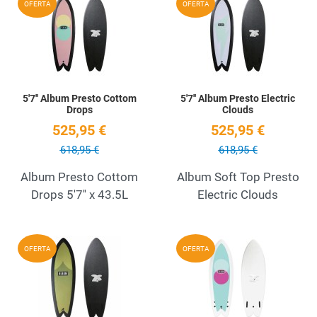
OFERTA
OFERTA
Quick View
Q
5'7'' Album Presto Cottom
5'7'' Album Presto Electric
Drops
Clouds
525,95 €
525,95 €
618,95 €
618,95 €
Album Presto Cottom
Album Soft Top Presto
Drops 5'7'' x 43.5L
Electric Clouds
Add to Wishlist
A
OFERTA
OFERTA
Quick View
Q