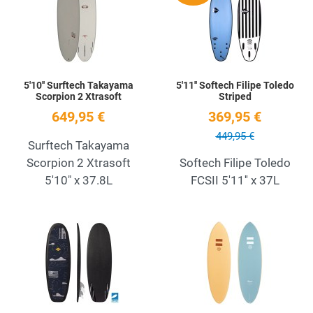
Quick View
Q
5'10'' Surftech Takayama
5'11'' Softech Filipe Toledo
Scorpion 2 Xtrasoft
Striped
649,95 €
369,95 €
449,95 €
Surftech Takayama
Scorpion 2 Xtrasoft
Softech Filipe Toledo
5'10" x 37.8L
FCSII 5'11'' x 37L
Add to Wishlist
A
Quick View
Q