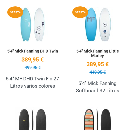
Add to Wishlist
A
OFERTA
OFERTA
Quick View
Q
5'4'' Mick Fanning DHD Twin
5'4'' Mick Fanning Little
Marley
389,95 €
389,95 €
499,95 €
449,95 €
5'4'' MF DHD Twin Fin 27
5'4'' Mick Fanning
Litros varios colores
Softboard 32 Litros
Add to Wishlist
A
Quick View
Q