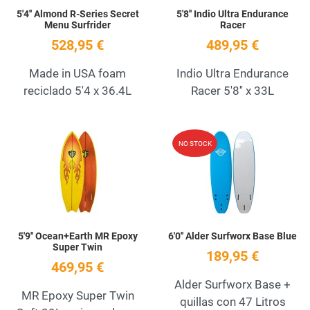
5'4'' Almond R-Series Secret
5'8'' Indio Ultra Endurance
Menu Surfrider
Racer
528,95 €
489,95 €
Made in USA foam
Indio Ultra Endurance
reciclado 5'4 x 36.4L
Racer 5'8'' x 33L
Add to Wishlist
A
NO STOCK
Quick View
Q
5'9'' Ocean+Earth MR Epoxy
6'0'' Alder Surfworx Base Blue
Super Twin
189,95 €
469,95 €
Alder Surfworx Base +
MR Epoxy Super Twin
quillas con 47 Litros