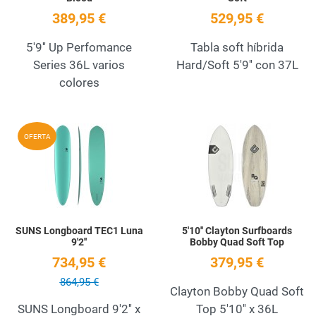
389,95 €
529,95 €
5'9'' Up Perfomance
Tabla soft híbrida
Series 36L varios
Hard/Soft 5'9'' con 37L
colores
Add to Wishlist
A
OFERTA
Quick View
Q
SUNS Longboard TEC1 Luna
5'10'' Clayton Surfboards
9'2''
Bobby Quad Soft Top
734,95 €
379,95 €
864,95 €
Clayton Bobby Quad Soft
SUNS Longboard 9'2'' x
Top 5'10'' x 36L