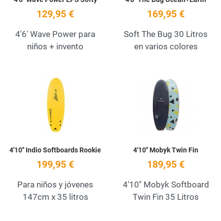
129,95 €
169,95 €
4'6' Wave Power para
Soft The Bug 30 Litros
niños + invento
en varios colores
Add to Wishlist
A
Quick View
Q
4'10'' Indio Softboards Rookie
4'10'' Mobyk Twin Fin
199,95 €
189,95 €
Para niños y jóvenes
4'10'' Mobyk Softboard
147cm x 35 litros
Twin Fin 35 Litros