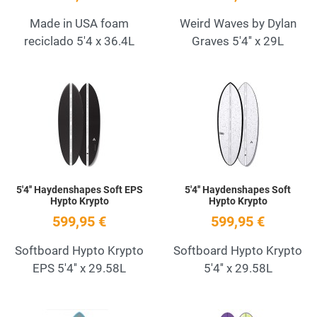
Made in USA foam
Weird Waves by Dylan
reciclado 5'4 x 36.4L
Graves 5'4'' x 29L
Add to Wishlist
A
Quick View
Q
5'4'' Haydenshapes Soft EPS
5'4'' Haydenshapes Soft
Hypto Krypto
Hypto Krypto
599,95 €
599,95 €
Softboard Hypto Krypto
Softboard Hypto Krypto
EPS 5'4'' x 29.58L
5'4'' x 29.58L
Add to Wishlist
A