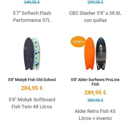
349,95 €
299,95 €
5'7'' Softech Flash
CBC Slasher 5'8'' x 38.8L
Performance 37L
con quillas
Add to Wishlist
A
OFERTA
Quick View
Q
5'8'' Mobyk Fish Old School
5'8'' Alder Surfworx ProLine
Fish
284,95 €
289,95 €
5'8'' Mobyk Softboard
389,95 €
Fish Twin 48 Litros
Alder Retro Fish 43
Litros + invento