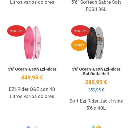
Litros varios colores
5'6'' Softech Sabre Soft
FCSII 36L
Add to Wishlist
A
NO STOCK
NO STOCK
Quick View
Q
OFERTA
5'6'' Ocean+Earth Ezi-Rider
5'6'' Ocean+Earth Ezi-Rider
Bat Outta Hell
349,95 €
289,95 €
EZI-Rider O&E con 40
359,95 €
Litros varios colores
Soft Ezi-Rider Jack Irvine
5'6 x 40L
Add to Wishlist
A