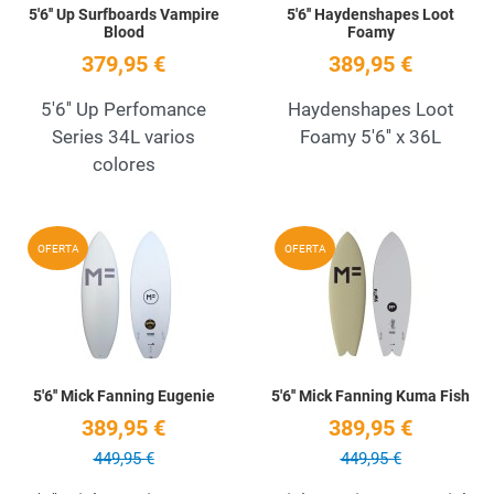
5'6'' Up Surfboards Vampire
5'6'' Haydenshapes Loot
Blood
Foamy
379,95 €
389,95 €
5'6'' Up Perfomance
Haydenshapes Loot
Series 34L varios
Foamy 5'6'' x 36L
colores
Add to Wishlist
A
OFERTA
OFERTA
Quick View
Q
5'6'' Mick Fanning Eugenie
5'6'' Mick Fanning Kuma Fish
389,95 €
389,95 €
449,95 €
449,95 €