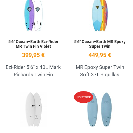
Quick View
Q
5'6'' Ocean+Earth Ezi-Rider
5'6'' Ocean+Earth MR Epoxy
MR Twin Fin Violet
Super Twin
399,95 €
449,95 €
Ezi-Rider 5'6'' x 40L Mark
MR Epoxy Super Twin
Richards Twin Fin
Soft 37L + quillas
Add to Wishlist
A
NO STOCK
Quick View
Q