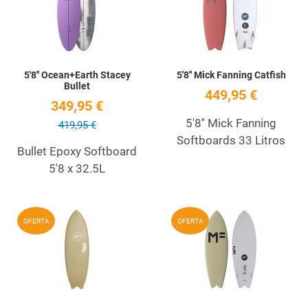
Quick View
Q
5'8'' Ocean+Earth Stacey
5'8'' Mick Fanning Catfish
Bullet
449,95 €
349,95 €
5'8'' Mick Fanning
419,95 €
Softboards 33 Litros
Bullet Epoxy Softboard
5'8 x 32.5L
Add to Wishlist
A
OFERTA
OFERTA
Quick View
Q