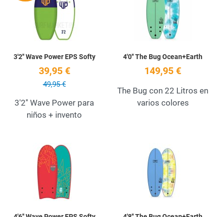
Quick View
Q
3'2'' Wave Power EPS Softy
4'0'' The Bug Ocean+Earth
39,95 €
149,95 €
49,95 €
The Bug con 22 Litros en
3'2'' Wave Power para
varios colores
niños + invento
Add to Wishlist
A
Quick View
Q
4'6'' Wave Power EPS Softy
4'8'' The Bug Ocean+Earth