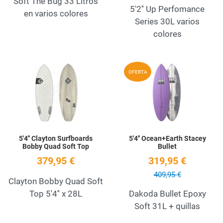
Soft The Bug 33 Litros
5'2'' Up Perfomance
en varios colores
Series 30L varios
colores
Add to Wishlist
A
OFERTA
Quick View
Q
5'4'' Clayton Surfboards
5'4'' Ocean+Earth Stacey
Bobby Quad Soft Top
Bullet
379,95 €
319,95 €
409,95 €
Clayton Bobby Quad Soft
Top 5'4'' x 28L
Dakoda Bullet Epoxy
Soft 31L + quillas