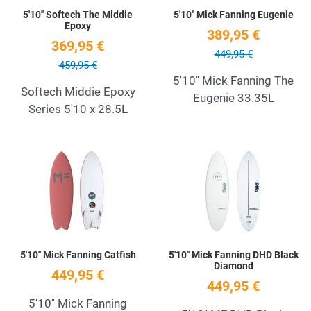
5'10'' Softech The Middie
5'10'' Mick Fanning Eugenie
Epoxy
389,95 €
369,95 €
449,95 €
459,95 €
5'10'' Mick Fanning The
Softech Middie Epoxy
Eugenie 33.35L
Series 5'10 x 28.5L
Add to Wishlist
A
Quick View
Q
5'10'' Mick Fanning Catfish
5'10'' Mick Fanning DHD Black
Diamond
449,95 €
449,95 €
5'10'' Mick Fanning