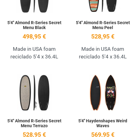
5'4'' Almond R-Series Secret
5'4'' Almond R-Series Secret
Menu Black
Menu Peel
498,95 €
528,95 €
Made in USA foam
Made in USA foam
reciclado 5'4 x 36.4L
reciclado 5'4 x 36.4L
Add to Wishlist
A
Quick View
Q
5'4'' Almond R-Series Secret
5'4'' Haydenshapes Weird
Menu Terrazo
Waves
528,95 €
569,95 €