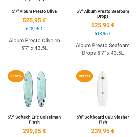
5'7'' Album Presto Olive
5'7'' Album Presto Seafoam
Drops
525,95 €
525,95 €
618,95 €
618,95 €
Album Presto Olive en
Album Presto Seafoam
5'7'' x 43.5L
Drops 5'7'' x 43.5L
Add to Wishlist
A
OFERTA
OFERTA
Quick View
Q
5'7'' Softech Eric Geiselman
5'8'' Softboard CBC Slasher
Flash
Fish
299,95 €
239,95 €