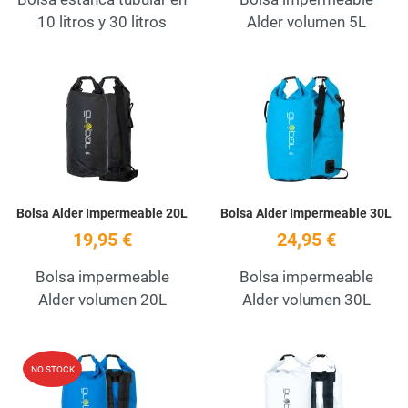
10 litros y 30 litros
Alder volumen 5L
Add to Wishlist
A
Quick View
Q
Bolsa Alder Impermeable 20L
Bolsa Alder Impermeable 30L
19,95 €
24,95 €
Bolsa impermeable
Bolsa impermeable
Alder volumen 20L
Alder volumen 30L
Add to Wishlist
A
NO STOCK
Quick View
Q