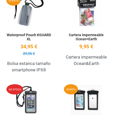
OFERTA
Quick View
Q
Waterproof Pouch KGUARD
Cartera impermeable
XL
Ocean+Earth
34,95 €
9,95 €
39,95 €
Cartera impermeable
Bolsa estanca tamaño
Ocean&Earth
smartphone IPX8
Add to Wishlist
A
NO STOCK
OFERTA
Quick View
Q