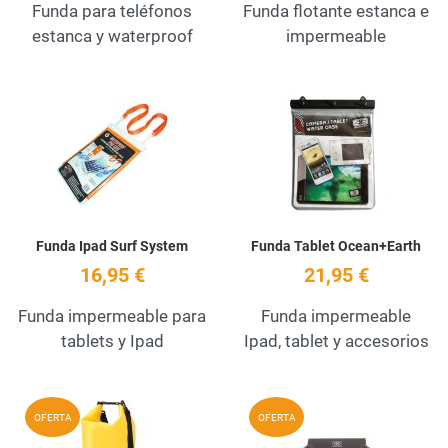
Funda para teléfonos
Funda flotante estanca e
estanca y waterproof
impermeable
Add to Wishlist
A
Quick View
Q
Funda Ipad Surf System
Funda Tablet Ocean+Earth
16,95 €
21,95 €
Funda impermeable para
Funda impermeable
tablets y Ipad
Ipad, tablet y accesorios
Add to Wishlist
A
OFERTA
OFERTA