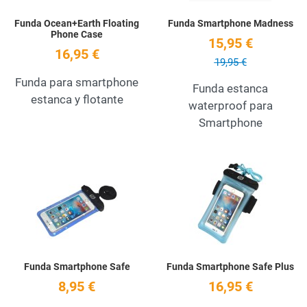
Funda Ocean+Earth Floating
Funda Smartphone Madness
Phone Case
15,95 €
16,95 €
19,95 €
Funda para smartphone
Funda estanca
estanca y flotante
waterproof para
Smartphone
Add to Wishlist
A
Quick View
Q
Funda Smartphone Safe
Funda Smartphone Safe Plus
8,95 €
16,95 €