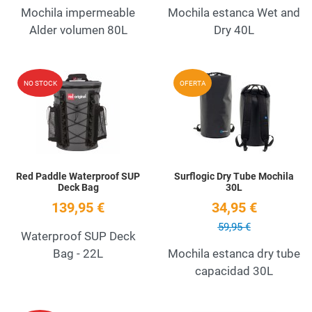
Mochila impermeable
Mochila estanca Wet and
Alder volumen 80L
Dry 40L
Add to Wishlist
A
NO STOCK
OFERTA
Quick View
Q
Red Paddle Waterproof SUP
Surflogic Dry Tube Mochila
Deck Bag
30L
139,95 €
34,95 €
59,95 €
Waterproof SUP Deck
Bag - 22L
Mochila estanca dry tube
capacidad 30L