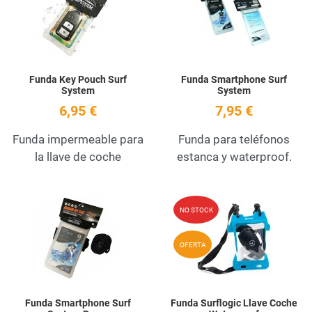
Quick View
Q
Funda Key Pouch Surf
Funda Smartphone Surf
System
System
6,95 €
7,95 €
Funda impermeable para
Funda para teléfonos
la llave de coche
estanca y waterproof.
Add to Wishlist
A
NO STOCK
Quick View
Q
OFERTA
Funda Smartphone Surf
Funda Surflogic Llave Coche