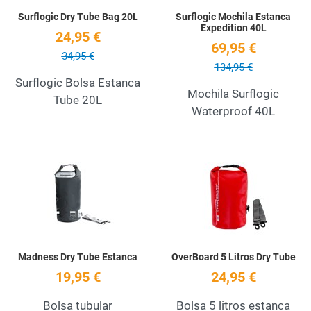
Surflogic Dry Tube Bag 20L
Surflogic Mochila Estanca
Expedition 40L
24,95 €
69,95 €
34,95 €
134,95 €
Surflogic Bolsa Estanca
Mochila Surflogic
Tube 20L
Waterproof 40L
Add to Wishlist
A
Quick View
Q
Madness Dry Tube Estanca
OverBoard 5 Litros Dry Tube
19,95 €
24,95 €
Bolsa tubular
Bolsa 5 litros estanca