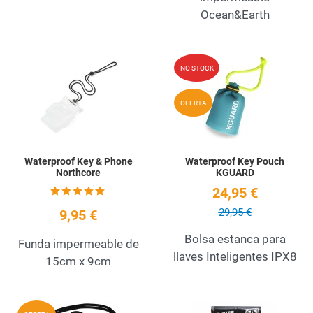
Ocean&Earth
Add to Wishlist
A
NO STOCK
Quick View
Q
OFERTA
Waterproof Key & Phone
Waterproof Key Pouch
Northcore
KGUARD
24,95 €
29,95 €
9,95 €
Bolsa estanca para
Funda impermeable de
llaves Inteligentes IPX8
15cm x 9cm
Add to Wishlist
A