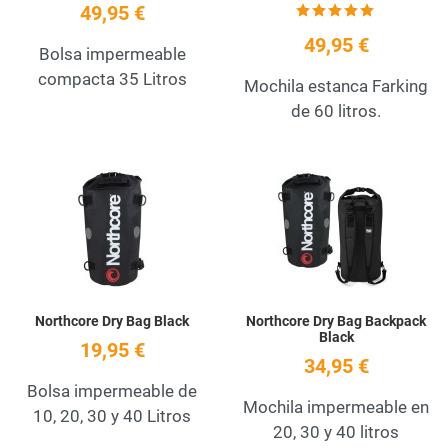
49,95 €
49,95 €
Bolsa impermeable
compacta 35 Litros
Mochila estanca Farking
de 60 litros.
Add to Wishlist
A
Quick View
Q
Northcore Dry Bag Black
Northcore Dry Bag Backpack
Black
19,95 €
34,95 €
Bolsa impermeable de
Mochila impermeable en
10, 20, 30 y 40 Litros
20, 30 y 40 litros