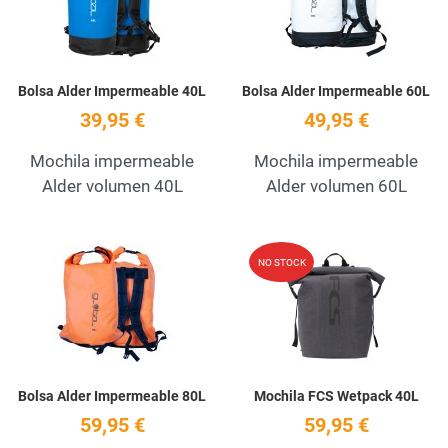
Bolsa Alder Impermeable 40L
Bolsa Alder Impermeable 60L
39,95 €
49,95 €
Mochila impermeable
Mochila impermeable
Alder volumen 40L
Alder volumen 60L
Add to Wishlist
A
NO STOCK
Quick View
Q
Bolsa Alder Impermeable 80L
Mochila FCS Wetpack 40L
59,95 €
59,95 €