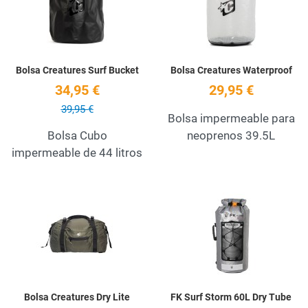
Quick View
Q
Bolsa Creatures Surf Bucket
Bolsa Creatures Waterproof
34,95 €
29,95 €
39,95 €
Bolsa impermeable para
Bolsa Cubo
neoprenos 39.5L
impermeable de 44 litros
Add to Wishlist
A
Quick View
Q
Bolsa Creatures Dry Lite
FK Surf Storm 60L Dry Tube