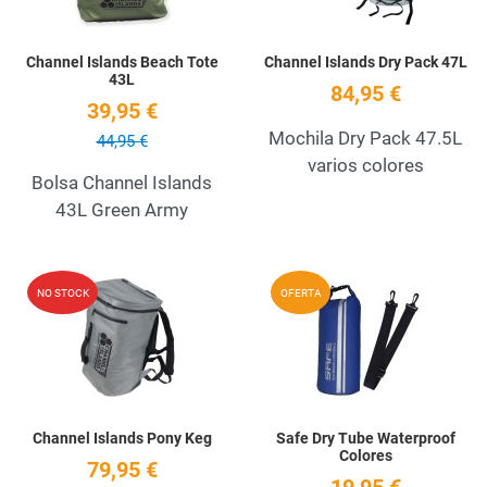
Channel Islands Beach Tote
Channel Islands Dry Pack 47L
43L
84,95 €
39,95 €
Mochila Dry Pack 47.5L
44,95 €
varios colores
Bolsa Channel Islands
43L Green Army
Add to Wishlist
A
NO STOCK
OFERTA
Quick View
Q
Channel Islands Pony Keg
Safe Dry Tube Waterproof
Colores
79,95 €