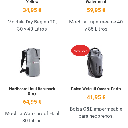
Yellow
Waterproof
34,95 €
59,95 €
Mochila Dry Bag en 20,
Mochila impermeable 40
30 y 40 Litros
y 85 Litros
Add to Wishlist
A
NO STOCK
Quick View
Q
Northcore Haul Backpack
Bolsa Wetsuit Ocean+Earth
Grey
41,95 €
64,95 €
Bolsa O&E impermeable
Mochila Waterproof Haul
para neoprenos.
30 Litros