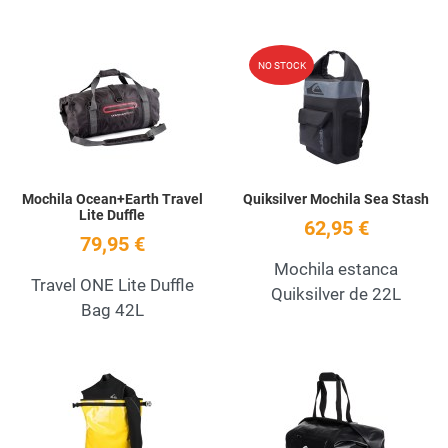
Add to Wishlist
A
NO STOCK
Quick View
Q
Mochila Ocean+Earth Travel
Quiksilver Mochila Sea Stash
Lite Duffle
62,95 €
79,95 €
Mochila estanca
Travel ONE Lite Duffle
Quiksilver de 22L
Bag 42L
Add to Wishlist
A
Quick View
Q