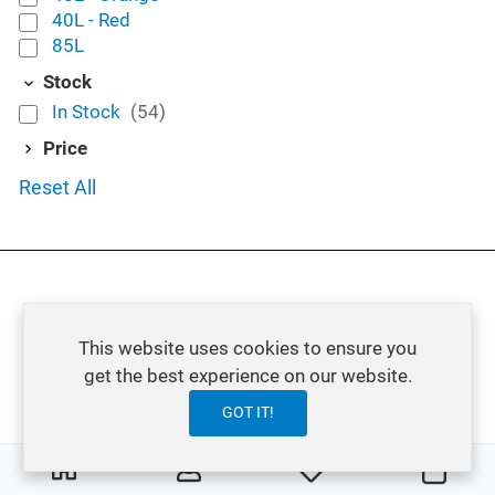
40L - Red
85L
Stock
In Stock
(54)
Price
Reset All
This website uses cookies to ensure you
get the best experience on our website.
GOT IT!
0
0
My Wishlist
Carri