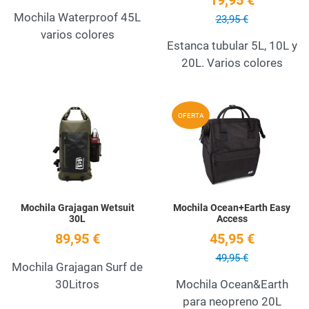
19,95 €
Mochila Waterproof 45L
23,95 €
varios colores
Estanca tubular 5L, 10L y
20L. Varios colores
Add to Wishlist
A
OFERTA
Quick View
Q
Mochila Grajagan Wetsuit
Mochila Ocean+Earth Easy
30L
Access
89,95 €
45,95 €
49,95 €
Mochila Grajagan Surf de
30Litros
Mochila Ocean&Earth
para neopreno 20L