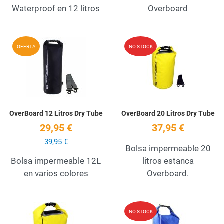
Waterproof en 12 litros
Overboard
Add to Wishlist
A
OFERTA
NO STOCK
Quick View
Q
OverBoard 12 Litros Dry Tube
OverBoard 20 Litros Dry Tube
29,95 €
37,95 €
39,95 €
Bolsa impermeable 20
Bolsa impermeable 12L
litros estanca
en varios colores
Overboard.
Add to Wishlist
A
NO STOCK