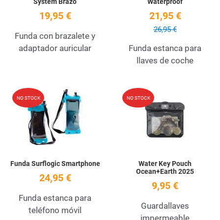
System Brazo
Waterproof
19,95 €
21,95 €
26,95 €
Funda con brazalete y
adaptador auricular
Funda estanca para
llaves de coche
Add to Wishlist
A
NO STOCK
NO STOCK
Quick View
Q
Funda Surflogic Smartphone
Water Key Pouch
Ocean+Earth 2025
24,95 €
9,95 €
Funda estanca para
Guardallaves
teléfono móvil
impermeable