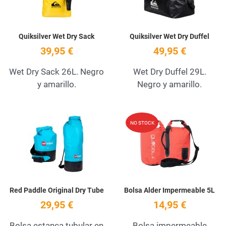
Quiksilver Wet Dry Sack
Quiksilver Wet Dry Duffel
39,95 €
49,95 €
Wet Dry Sack 26L. Negro
Wet Dry Duffel 29L.
y amarillo.
Negro y amarillo.
Add to Wishlist
A
NO STOCK
Quick View
Q
Red Paddle Original Dry Tube
Bolsa Alder Impermeable 5L
29,95 €
14,95 €
Bolsa estanca tubular en
Bolsa impermeable