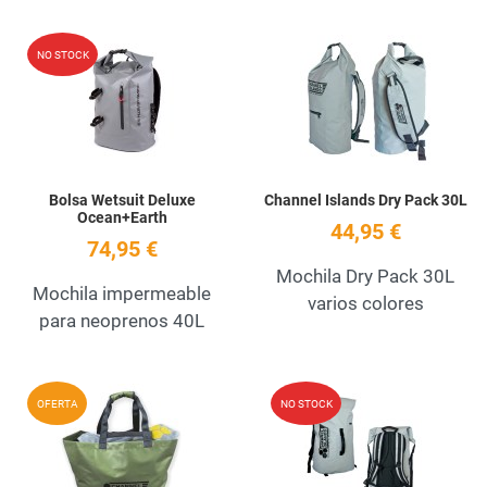
Add to Wishlist
A
NO STOCK
Quick View
Q
Bolsa Wetsuit Deluxe
Channel Islands Dry Pack 30L
Ocean+Earth
44,95 €
74,95 €
Mochila Dry Pack 30L
Mochila impermeable
varios colores
para neoprenos 40L
Add to Wishlist
A
OFERTA
NO STOCK
Quick View
Q