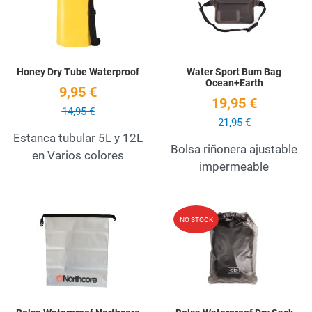
Quick View
Q
Honey Dry Tube Waterproof
Water Sport Bum Bag
Ocean+Earth
9,95 €
19,95 €
14,95 €
21,95 €
Estanca tubular 5L y 12L
Bolsa riñonera ajustable
en Varios colores
impermeable
Add to Wishlist
A
NO STOCK
Quick View
Q