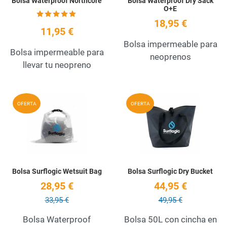
Bolsa Waterproof Northcore
Bolsa Waterproof Dry Sack
O+E
18,95 €
11,95 €
Bolsa impermeable para
Bolsa impermeable para
neoprenos
llevar tu neopreno
Add to Wishlist
A
OFERTA
OFERTA
Quick View
Q
Bolsa Surflogic Wetsuit Bag
Bolsa Surflogic Dry Bucket
28,95 €
44,95 €
33,95 €
49,95 €
Bolsa Waterproof
Bolsa 50L con cincha en