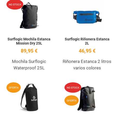
Add to Wishlist
A
NO STOCK
Quick View
Q
Surflogic Mochila Estanca
Surflogic Riñonera Estanca
Mission Dry 25L
2L
89,95 €
46,95 €
Mochila Surflogic
Riñonera Estanca 2 litros
Waterproof 25L
varios colores
Add to Wishlist
A
OFERTA
NO STOCK
Quick View
Q
OFERTA