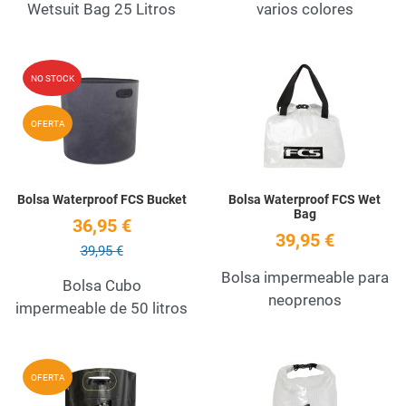
Wetsuit Bag 25 Litros
varios colores
Add to Wishlist
A
NO STOCK
Quick View
Q
OFERTA
Bolsa Waterproof FCS Bucket
Bolsa Waterproof FCS Wet
Bag
36,95 €
39,95 €
39,95 €
Bolsa impermeable para
Bolsa Cubo
neoprenos
impermeable de 50 litros
Add to Wishlist
A
OFERTA