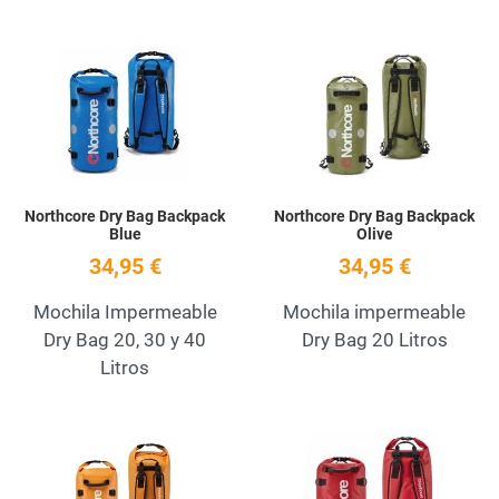
Add to Wishlist
A
Quick View
Q
Northcore Dry Bag Backpack
Northcore Dry Bag Backpack
Blue
Olive
34,95 €
34,95 €
Mochila Impermeable
Mochila impermeable
Dry Bag 20, 30 y 40
Dry Bag 20 Litros
Litros
Add to Wishlist
A
Quick View
Q