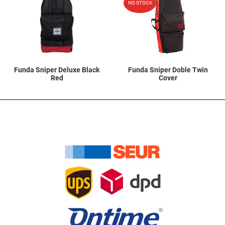
NO STOCK
Quick View
Q
Funda Sniper Deluxe Black
Funda Sniper Doble Twin
Red
Cover