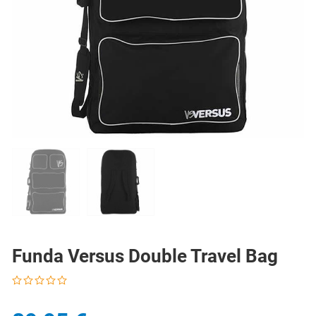
PREV
N
Funda Versus Double Travel Bag