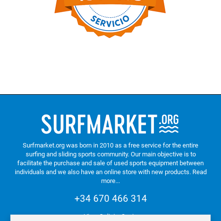
Surfmarket.org was born in 2010 as a free service for the entire
surfing and sliding sports community. Our main objective is to
facilitate the purchase and sale of used sports equipment between
individuals and we also have an online store with new products.
Read
more...
+34 670 466 314
Vigo. Galicia. Spain